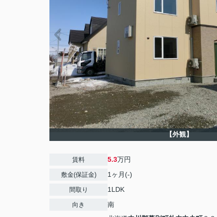
【外観】
5.3
万円
賃料
1ヶ月(-)
敷金(保証金)
1LDK
間取り
南
向き