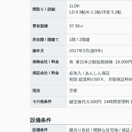
1LDK
間取り / 詳細
LD 8.9帖
/
K 2.2帖
/
洋室 5.2帖
37.96㎡
専有面積
1階 / 2階建
所在階 / 階建て
2017年3月(築9年)
築年月
保険会社 / 料金
有 東日本少額短期保険 18,000円 
保証会社 / 料金
必加入 / あんしん保証
初回 総賃料の50％、月額保証料88
空家
現況
その他条件
鍵交換代:5,500円 24時間管理料:
設備条件
設備条件
陽当り良好 / 閑静な住宅地 / 保証人