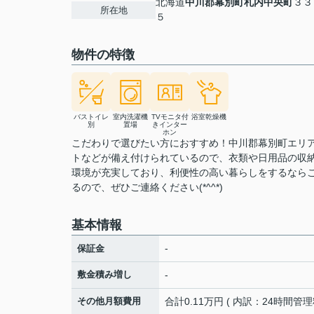
北海道
中川郡幕別町
札内中央町
３３
所在地
５
物件の特徴
バストイレ
室内洗濯機
TVモニタ付
浴室乾燥機
別
置場
きインター
ホン
こだわりで選びたい方におすすめ！中川郡幕別町エリア
トなどが備え付けられているので、衣類や日用品の収
環境が充実しており、利便性の高い暮らしをするなら
るので、ぜひご連絡ください(*^^*)
基本情報
-
保証金
敷金積み増し
-
その他月額費用
合計0.11万円 ( 内訳：24時間管理料