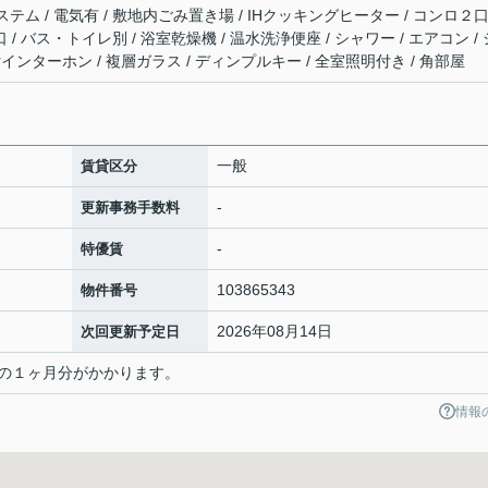
システム / 電気有 / 敷地内ごみ置き場 / IHクッキングヒーター / コンロ２
 / バス・トイレ別 / 浴室乾燥機 / 温水洗浄便座 / シャワー / エアコン / 
タ付インターホン / 複層ガラス / ディンプルキー / 全室照明付き / 角部屋
一般
賃貸区分
-
更新事務手数料
-
特優賃
103865343
物件番号
2026年08月14日
次回更新予定日
の１ヶ月分がかかります。
情報