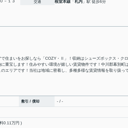
０－１３
根室本線
「
札内
」駅 徒歩6分
交通
で住まいをお探しなら「COZY・Ⅱ」！収納はシューズボックス・ク
納に重宝します！住みやすい環境が嬉しい賃貸物件です！中川郡幕別町
このエリアです！当社は地域に密着し、多種多様な賃貸情報を取り扱っ
- / -
敷引 / 償却
0.11万円 )