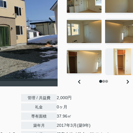
2,000円
管理 / 共益費
0ヶ月
礼金
37.96㎡
専有面積
2017年3月(築9年)
築年月