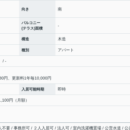
南
向き
バルコニー
-
(テラス)面積
木造
構造
アパート
種別
/ -
0円、更新料1年毎10,000円
即時
入居可能時期
1,100円（月額）
不要 / 事務所可 / ２人入居可 / 法人可 / 室内洗濯機置場 / 公営水道 / 公