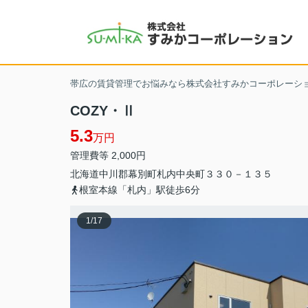
帯広の賃貸管理でお悩みなら株式会社すみかコーポレーシ
COZY・Ⅱ
5.3
万円
管理費等 2,000円
北海道
中川郡幕別町
札内中央町
３３０－１３５
根室本線「札内」駅徒歩6分
1
/
17