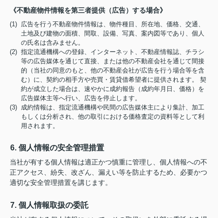
《不動産物件情報を第三者提供（広告）する場合》
(1) 広告を行う不動産物件情報は、物件種目、所在地、価格、交通、
土地及び建物の面積、間取、設備、写真、案内図等であり、個人
の氏名は含みません。
(2) 指定流通機構への登録、インターネット、不動産情報誌、チラシ
等の広告媒体を通じて直接、または他の不動産会社を通じて間接
的（当社の同意のもと、他の不動産会社が広告を行う場合等を含
む）に、契約の相手方や売買・賃貸借希望者に提供されます。 契
約が成立した場合は、速やかに成約報告（成約年月日、価格）を
広告媒体主等へ行い、広告を停止します。
(3) 成約情報は、指定流通機構や民間の広告媒体主により集計、加工
もしくは分析され、他の取引における価格査定の資料等として利
用されます。
6. 個人情報の安全管理措置
当社が有する個人情報は適正かつ慎重に管理し、個人情報への不
正アクセス、紛失、改ざん、漏えい等を防止するため、必要かつ
適切な安全管理措置を講じます。
7. 個人情報取扱の委託