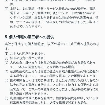
供。
(4) 上記１、３の商品・情報・サービス提供のための郵便物、電話、
電子メール等による営業活動、及びアンケートのお願い等のマー
ケティング活動、顧客動向分析または商品開発等の調査分析。情
報、サービスの提供は、ご本人からの申出がありましたら取り止
めさせていただきます。
5. 個人情報の第三者への提供
当社が保有する個人情報は、以下の場合に、第三者へ提供されま
す。
(1) ご本人の同意がある場合。
(2) 法令の規定に基づく場合。
(3) 人の生命、身体または財産の保護のため必要がある場合であっ
て、ご本人の同意を得ることが困難である場合。
(4) 公衆衛生の向上または児童の健全な育成の推進のため特に必要が
ある場合であって、ご本人の同意を得ることが困難であるとき。
(5) 国の機関もしくは地方公共団体、またはその委託を受けたものが
法令の定める事務を遂行することに対して協力する必要がある場
合であって、ご本人の同意を得ることにより当該事務の遂行に支
障を及ぼす恐れがあるとき。
(6) 利用目的の達成に必要な範囲で、機密保持契約を締結している信
頼出来る業務委託先に対し、必要な範囲で開示する場合。